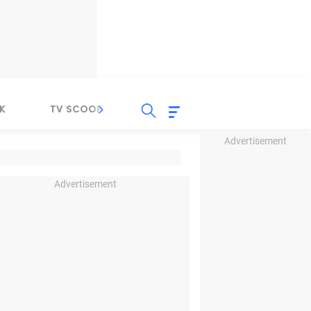
K
TV SCOOP
LIRIK
K-POP
IND
Advertisement
Advertisement