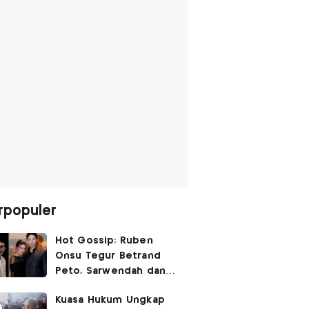
rpopuler
Hot Gossip: Ruben
Onsu Tegur Betrand
Peto, Sarwendah dan
Gio Tak Lagi Umbar
Kuasa Hukum Ungkap
Kemesraan