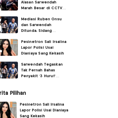
Alasan Sarwendah
Marah Besar di CCTV
yang Viral, Buntut
Mediasi Ruben Onsu
Kecewa Mendalam
dan Sarwendah
Ditunda, Sidang
Berlanjut Minggu Depan
Pesinetron Sali Irsalina
Lapor Polisi Usai
Dianiaya Sang Kekasih
Sarwendah Tegaskan
Tak Pernah Bahas
Penyakit '3 Huruf'
Ruben Onsu
ita Pilihan
Pesinetron Sali Irsalina
Lapor Polisi Usai Dianiaya
Sang Kekasih