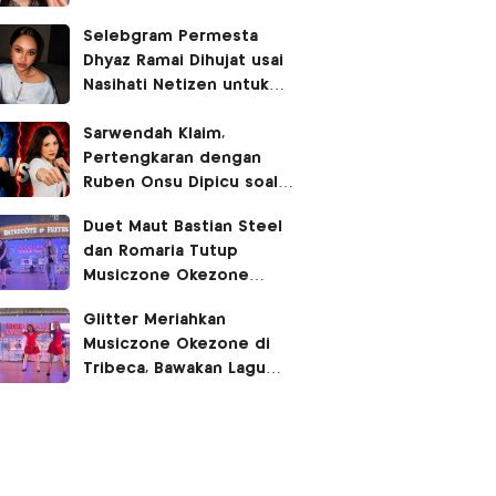
Selebgram Permesta
Dhyaz Ramai Dihujat usai
Nasihati Netizen untuk
Kurangi
Flexing
Sarwendah Klaim,
Pertengkaran dengan
Ruben Onsu Dipicu soal
Sewa Rumah
Duet Maut Bastian Steel
dan Romaria Tutup
Musiczone Okezone
dengan Meriah
Glitter Meriahkan
Musiczone Okezone di
Tribeca, Bawakan Lagu
Terbaru Berjudul Bendera