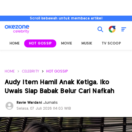
Scroll kebawah untuk membaca artikel
HOME
HOT GOSSIP
MOVIE
MUSIK
TV SCOOP
L
HOME
CELEBRITY
HOT GOSSIP
Audy Item Hamil Anak Ketiga, Iko
Uwais Siap Babak Belur Cari Nafkah
Ravie Wardani
,
Jurnalis
Selasa, 07 Juli 2026 |14:03 WIB