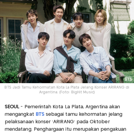
BTS Jadi Tamu Kehormatan Kota La Plata Jelang Konser ARIRANG di
Argentina. (Foto: BigHit Music)
SEOUL
- Pemerintah Kota La Plata, Argentina akan
mengangkat
BTS
sebagai tamu kehormatan jelang
pelaksanaan konser ‘ARIRANG’ pada Oktober
mendatang. Penghargaan itu merupakan pengakuan