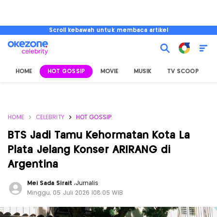
Scroll kebawah untuk membaca artikel
HOME
HOT GOSSIP
MOVIE
MUSIK
TV SCOOP
L
HOME
CELEBRITY
HOT GOSSIP
BTS Jadi Tamu Kehormatan Kota La
Plata Jelang Konser ARIRANG di
Argentina
Mei Sada Sirait
,
Jurnalis
Minggu, 05 Juli 2026 |08:05 WIB