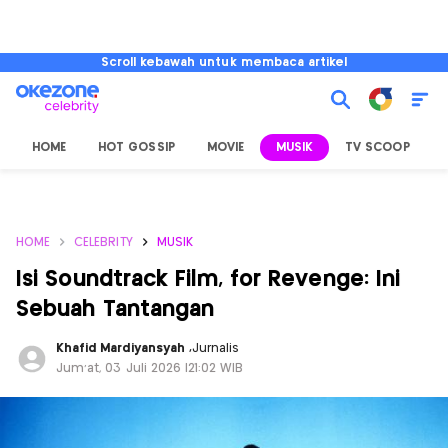
Scroll kebawah untuk membaca artikel
HOME
HOT GOSSIP
MOVIE
MUSIK
TV SCOOP
L
HOME
CELEBRITY
MUSIK
Isi Soundtrack Film, for Revenge: Ini
Sebuah Tantangan
Khafid Mardiyansyah
,
Jurnalis
Jum'at, 03 Juli 2026 |21:02 WIB