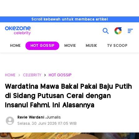
Scroll kebawah untuk membaca artikel
HOME
HOT GOSSIP
MOVIE
MUSIK
TV SCOOP
L
HOME
CELEBRITY
HOT GOSSIP
Wardatina Mawa Bakal Pakai Baju Putih
di Sidang Putusan Cerai dengan
Insanul Fahmi, Ini Alasannya
Ravie Wardani
,
Jurnalis
Selasa, 30 Juni 2026 |17:05 WIB