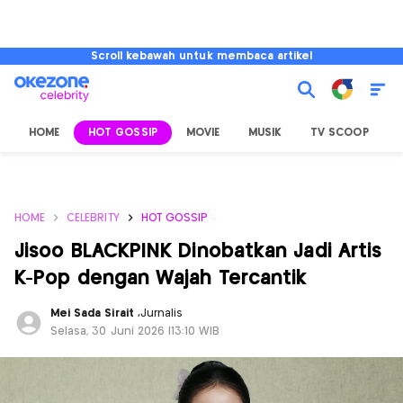
Scroll kebawah untuk membaca artikel
HOME
HOT GOSSIP
MOVIE
MUSIK
TV SCOOP
L
HOME
CELEBRITY
HOT GOSSIP
Jisoo BLACKPINK Dinobatkan Jadi Artis
K-Pop dengan Wajah Tercantik
Mei Sada Sirait
,
Jurnalis
Selasa, 30 Juni 2026 |13:10 WIB