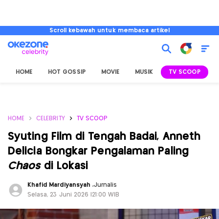
Scroll kebawah untuk membaca artikel
HOME
HOT GOSSIP
MOVIE
MUSIK
TV SCOOP
L
HOME
CELEBRITY
TV SCOOP
Syuting Film di Tengah Badai, Anneth
Delicia Bongkar Pengalaman Paling
Chaos
di Lokasi
Khafid Mardiyansyah
,
Jurnalis
Selasa, 23 Juni 2026 |21:00 WIB