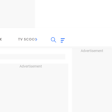
K
TV SCOOP
LIRIK
K-POP
IND
Advertisement
Advertisement