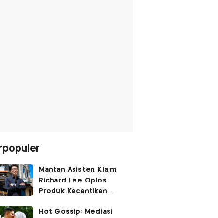
rpopuler
Mantan Asisten Klaim
Richard Lee Oplos
Produk Kecantikan
hingga Transfer Uang
Hot Gossip: Mediasi
ke Ani-Ani