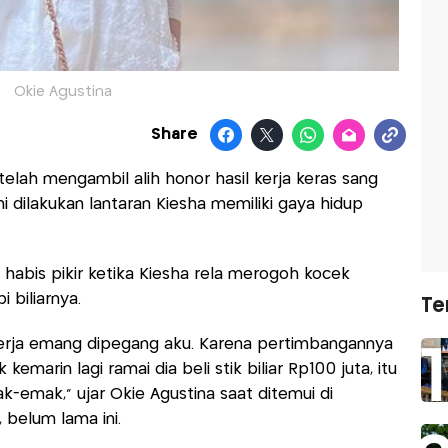
Okie Agustina
Share
elah mengambil alih honor hasil kerja keras sang
ini dilakukan lantaran Kiesha memiliki gaya hidup
habis pikir ketika Kiesha rela merogoh kocek
 biliarnya.
Te
 kerja emang dipegang aku. Karena pertimbangannya
 kemarin lagi ramai dia beli stik biliar Rp100 juta, itu
-emak," ujar Okie Agustina saat ditemui di
 belum lama ini.