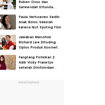
Ruben Onsu dan
Sarwendah Ditunda,
Irish Bella Hamil Anak
Paula Verhoeven Sedih,
Ketiga
Anak Bolos Sekolah
karena Ikut Syuting Film
Jawaban Menohok
Richard Lee Dituding
Oplos Produk Kosmetik
hingga Punya Ani-Ani
Fangfang Polisikan 2
Adik Vicky Prasetyo
setelah Diintimidasi
Lewat Medsos
Advertisement