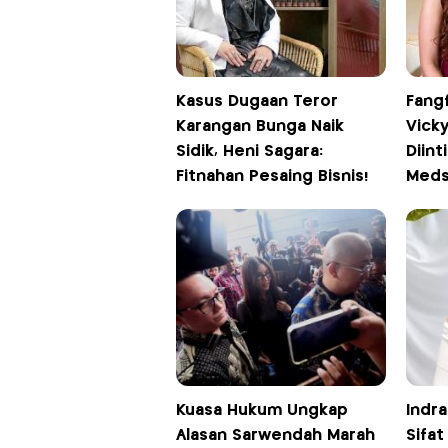
Kasus Dugaan Teror
Fangf
Karangan Bunga Naik
Vick
Sidik, Heni Sagara:
Diint
Fitnahan Pesaing Bisnis!
Med
Kuasa Hukum Ungkap
Indra
Alasan Sarwendah Marah
Sifat