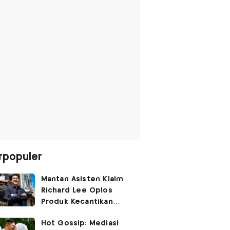
rpopuler
Mantan Asisten Klaim
Richard Lee Oplos
Produk Kecantikan
hingga Transfer Uang
Hot Gossip: Mediasi
ke Ani-Ani