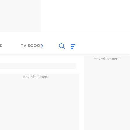
K
TV SCOOP
LIRIK
K-POP
IND
Advertisement
Advertisement