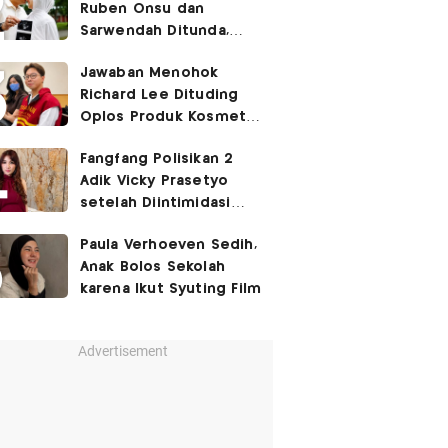
Ruben Onsu dan
Sarwendah Ditunda,
Irish Bella Hamil Anak
Jawaban Menohok
Ketiga
Richard Lee Dituding
Oplos Produk Kosmetik
hingga Punya Ani-Ani
Fangfang Polisikan 2
Adik Vicky Prasetyo
setelah Diintimidasi
Lewat Medsos
Paula Verhoeven Sedih,
Anak Bolos Sekolah
karena Ikut Syuting Film
Advertisement