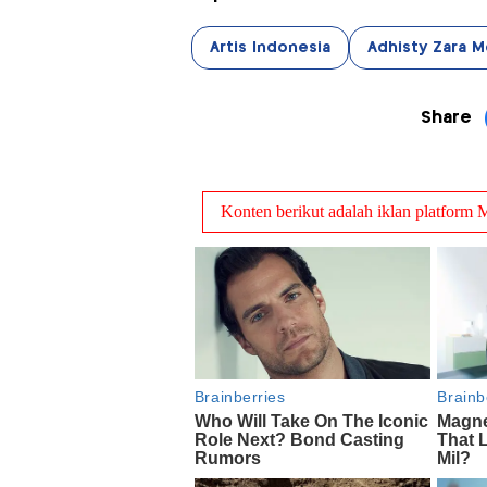
Artis Indonesia
Adhisty Zara M
Share