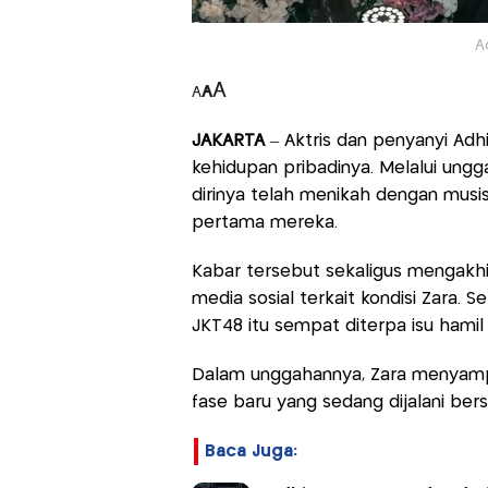
A
A
A
A
JAKARTA
– Aktris dan penyanyi Ad
kehidupan pribadinya. Melalui ung
dirinya telah menikah dengan musi
pertama mereka.
Kabar tersebut sekaligus mengakhi
media sosial terkait kondisi Zara.
JKT48 itu sempat diterpa isu hamil 
Dalam unggahannya, Zara menyampa
fase baru yang sedang dijalani ber
Baca Juga: