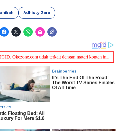
enikah
Adhisty Zara