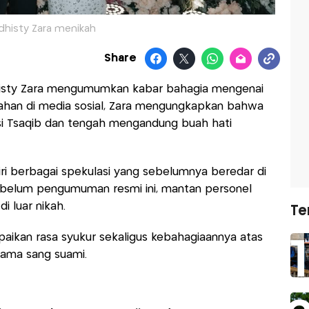
dhisty Zara menikah
Share
histy Zara mengumumkan kabar bahagia mengenai
gahan di media sosial, Zara mengungkapkan bahwa
si Tsaqib dan tengah mengandung buah hati
ri berbagai spekulasi yang sebelumnya beredar di
 Sebelum pengumuman resmi ini, mantan personel
di luar nikah.
Te
ikan rasa syukur sekaligus kebahagiaannya atas
sama sang suami.