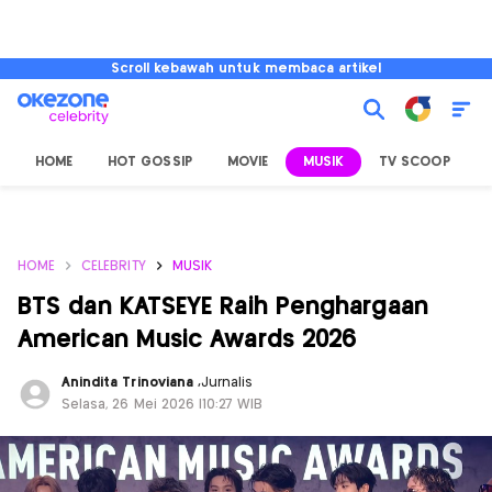
Scroll kebawah untuk membaca artikel
HOME
HOT GOSSIP
MOVIE
MUSIK
TV SCOOP
L
HOME
CELEBRITY
MUSIK
BTS dan KATSEYE Raih Penghargaan
American Music Awards 2026
Anindita Trinoviana
,
Jurnalis
Selasa, 26 Mei 2026 |10:27 WIB