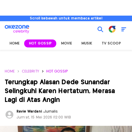
Scroll kebawah untuk membaca artikel
HOME
HOT GOSSIP
MOVIE
MUSIK
TV SCOOP
L
HOME
CELEBRITY
HOT GOSSIP
Terungkap Alasan Dede Sunandar
Selingkuhi Karen Hertatum, Merasa
Lagi di Atas Angin
Ravie Wardani
,
Jurnalis
Jum'at, 15 Mei 2026 |12:00 WIB