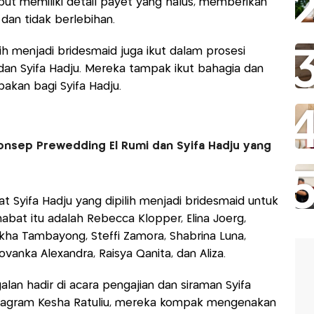
but memiliki detail payet yang halus, memberikan
an tidak berlebihan.
ih menjadi bridesmaid juga ikut dalam prosesi
 dan Syifa Hadju. Mereka tampak ikut bahagia dan
kan bagi Syifa Hadju.
5 Konsep Prewedding El Rumi dan Syifa Hadju yang
at Syifa Hadju yang dipilih menjadi bridesmaid untuk
habat itu adalah Rebecca Klopper, Elina Joerg,
kha Tambayong, Steffi Zamora, Shabrina Luna,
ovanka Alexandra, Raisya Qanita, dan Aliza.
alan hadir di acara pengajian dan siraman Syifa
stagram Kesha Ratuliu, mereka kompak mengenakan