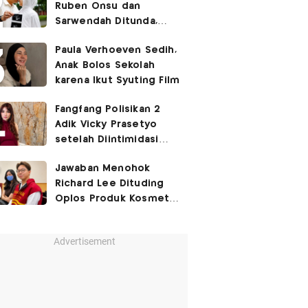
Ruben Onsu dan
Sarwendah Ditunda,
Irish Bella Hamil Anak
Paula Verhoeven Sedih,
Ketiga
Anak Bolos Sekolah
karena Ikut Syuting Film
Fangfang Polisikan 2
Adik Vicky Prasetyo
setelah Diintimidasi
Lewat Medsos
Jawaban Menohok
Richard Lee Dituding
Oplos Produk Kosmetik
hingga Punya Ani-Ani
Advertisement