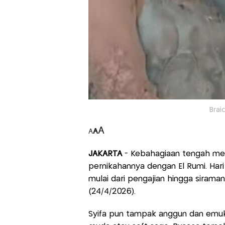
Brai
A
A
A
JAKARTA
- Kebahagiaan tengah meny
pernikahannya dengan El Rumi. Hari 
mulai dari pengajian hingga siram
(24/4/2026).
Syifa pun tampak anggun dan emu