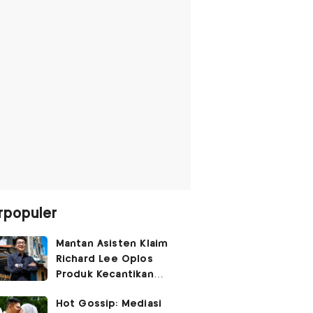
rpopuler
Mantan Asisten Klaim
Richard Lee Oplos
Produk Kecantikan
hingga Transfer Uang
Hot Gossip: Mediasi
ke Ani-Ani