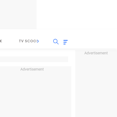
K
TV SCOOP
LIRIK
K-POP
IND
Advertisement
Advertisement