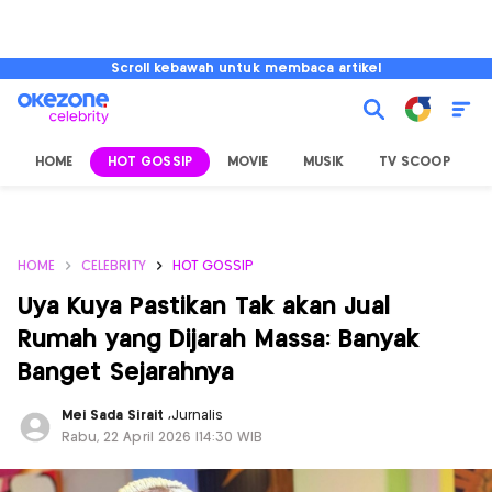
Scroll kebawah untuk membaca artikel
HOME
HOT GOSSIP
MOVIE
MUSIK
TV SCOOP
L
HOME
CELEBRITY
HOT GOSSIP
Uya Kuya Pastikan Tak akan Jual
Rumah yang Dijarah Massa: Banyak
Banget Sejarahnya
Mei Sada Sirait
,
Jurnalis
Rabu, 22 April 2026 |14:30 WIB