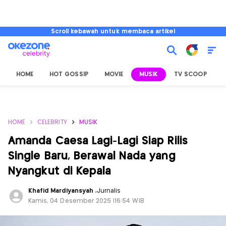
Scroll kebawah untuk membaca artikel
HOME
HOT GOSSIP
MOVIE
MUSIK
TV SCOOP
L
HOME
CELEBRITY
MUSIK
Amanda Caesa Lagi-Lagi Siap Rilis
Single Baru, Berawal Nada yang
Nyangkut di Kepala
Khafid Mardiyansyah
,
Jurnalis
Kamis, 04 Desember 2025 |16:54 WIB