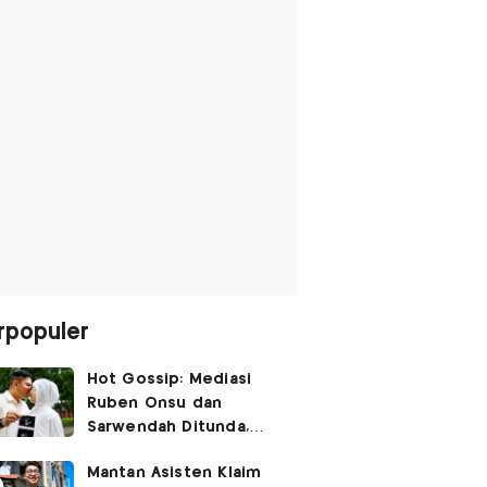
rpopuler
Hot Gossip: Mediasi
Ruben Onsu dan
Sarwendah Ditunda,
Irish Bella Hamil Anak
Mantan Asisten Klaim
Ketiga