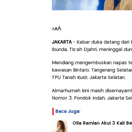
A
A
A
JAKARTA
- Kabar duka datang dari k
ibunda, Tis'ah Djahri, meninggal du
Mendiang mengembuskan napas tera
kawasan Bintaro, Tangerang Selatan
TPU Tanah Kusir, Jakarta Selatan.
Almarhumah kini masih disemayamka
Nomor 3, Pondok Indah, Jakarta Sel
Baca Juga:
Olla Ramlan Akui 3 Kali B