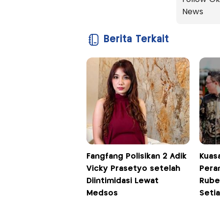
News
Berita Terkait
Fangfang Polisikan 2 Adik
Kuas
Vicky Prasetyo setelah
Pera
Diintimidasi Lewat
Ruben
Medsos
Seti