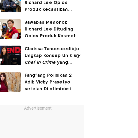
Richard Lee Oplos
Produk Kecantikan
hingga Transfer Uang
Jawaban Menohok
ke Ani-Ani
Richard Lee Dituding
Oplos Produk Kosmetik
hingga Punya Ani-Ani
Clarissa Tanoesoedibjo
Ungkap Konsep Unik
My
Chef in Crime
yang
Beda dari Series Crime
Fangfang Polisikan 2
Lain
Adik Vicky Prasetyo
setelah Diintimidasi
Lewat Medsos
Advertisement