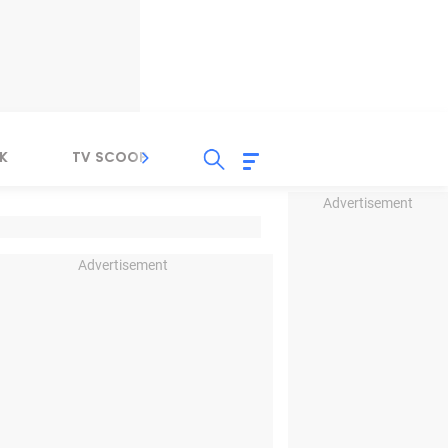
K
TV SCOOP
LIRIK
K-POP
IND
Advertisement
Advertisement