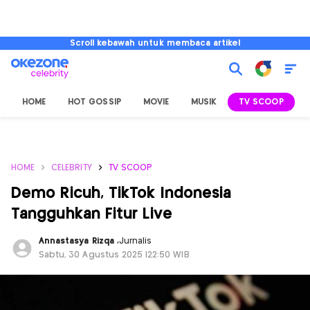
Scroll kebawah untuk membaca artikel
HOME
HOT GOSSIP
MOVIE
MUSIK
TV SCOOP
L
HOME
CELEBRITY
TV SCOOP
Demo Ricuh, TikTok Indonesia
Tangguhkan Fitur Live
Annastasya Rizqa
,
Jurnalis
Sabtu, 30 Agustus 2025 |22:50 WIB