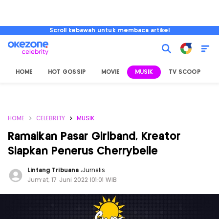
Scroll kebawah untuk membaca artikel
HOME
HOT GOSSIP
MOVIE
MUSIK
TV SCOOP
L
HOME
CELEBRITY
MUSIK
Ramaikan Pasar Girlband, Kreator
Siapkan Penerus Cherrybelle
Lintang Tribuana
,
Jurnalis
Jum'at, 17 Juni 2022 |01:01 WIB