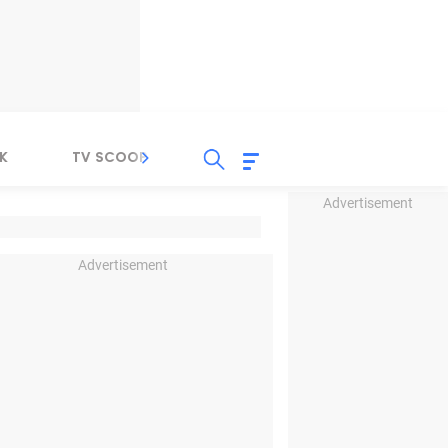
K
TV SCOOP
LIRIK
K-POP
IND
Advertisement
Advertisement