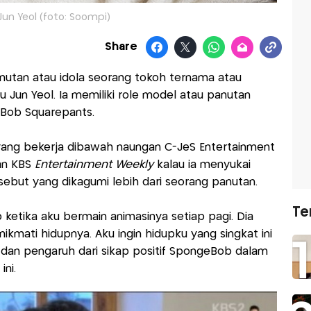
Jun Yeol (foto: Soompi)
Share
anutan atau idola seorang tokoh ternama atau
 Jun Yeol. Ia memiliki role model atau panutan
eBob Squarepants.
 yang bekerja dibawah naungan C-JeS Entertainment
an KBS
Entertainment Weekly
kalau ia menyukai
sebut yang dikagumi lebih dari seorang panutan.
Te
etika aku bermain animasinya setiap pagi. Dia
kmati hidupnya. Aku ingin hidupku yang singkat ini
i dan pengaruh dari sikap positif SpongeBob dalam
ini.