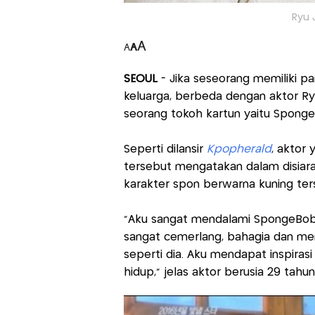
Ryu 
A
A
A
SEOUL
- Jika seseorang memiliki p
keluarga, berbeda dengan aktor Ryu
seorang tokoh kartun yaitu Spong
Seperti dilansir
Kpopherald
, aktor
tersebut mengatakan dalam disiar
karakter spon berwarna kuning ter
"Aku sangat mendalami SpongeBob k
sangat cemerlang, bahagia dan meni
seperti dia. Aku mendapat inspiras
hidup," jelas aktor berusia 29 tahun 