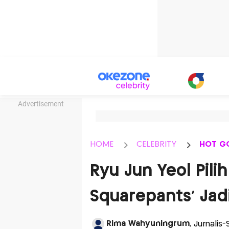
Advertisement
HOME
CELEBRITY
HOT G
Ryu Jun Yeol Pil
Squarepants' Jad
Rima Wahyuningrum
, Jurnalis