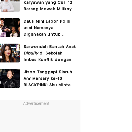
Karyawan yang Curi 12
Barang Mewah Miliknya
Senilai Rp570 Juta
Daus Mini Lapor Polisi
usai Namanya
Digunakan untuk
Menyebarkan Konten
Sarwendah Bantah Anak
SARA
Dibully
di Sekolah
Imbas Konflik dengan
Ruben Onsu
Jisoo Tanggapi Kisruh
Anniversary ke-10
BLACKPINK: Aku Minta
Maaf Bikin BLINK
Kecewa
Advertisement