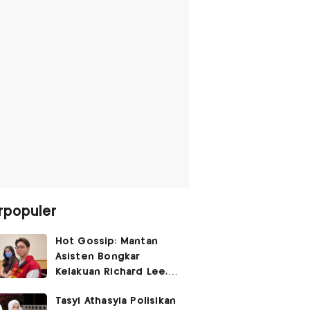
rpopuler
Hot Gossip: Mantan
Asisten Bongkar
Kelakuan Richard Lee,
Fangfang Polisikan Adik
Tasyi Athasyia Polisikan
Vicky Prasetyo