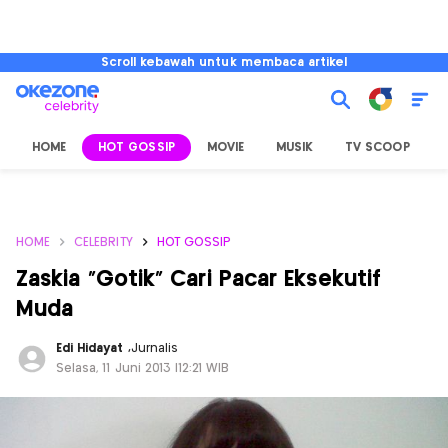
Scroll kebawah untuk membaca artikel
HOME
HOT GOSSIP
MOVIE
MUSIK
TV SCOOP
L
HOME
CELEBRITY
HOT GOSSIP
Zaskia "Gotik" Cari Pacar Eksekutif
Muda
Edi Hidayat
,
Jurnalis
Selasa, 11 Juni 2013 |12:21 WIB