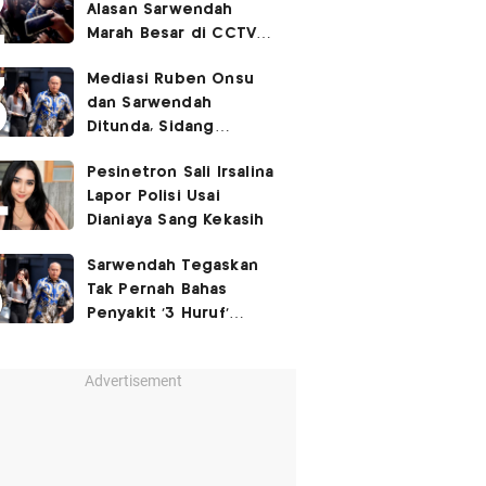
Alasan Sarwendah
Marah Besar di CCTV
yang Viral, Buntut
Mediasi Ruben Onsu
Kecewa Mendalam
dan Sarwendah
Ditunda, Sidang
Berlanjut Minggu Depan
Pesinetron Sali Irsalina
Lapor Polisi Usai
Dianiaya Sang Kekasih
Sarwendah Tegaskan
Tak Pernah Bahas
Penyakit '3 Huruf'
Ruben Onsu
Advertisement