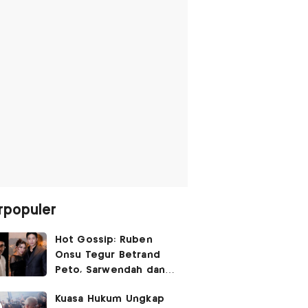
rpopuler
Hot Gossip: Ruben
Onsu Tegur Betrand
Peto, Sarwendah dan
Gio Tak Lagi Umbar
Kuasa Hukum Ungkap
Kemesraan