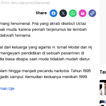
 (foto: Heru Haryono/Okezone)
Share
emang fenomenal. Pria yang akrab disebut Ustaz
anak muda, karena pernah terjerumus ke lembah
ndakwah ternama.
asal dari keluarga yang agamis H. Ismail Modal dan Hj
 mengeyam pendidikan di sebuah pesantren di
dia biasa disapa, saat muda tidaklah mudah diatur.
alam hingga menjadi pecandu narkoba. Tahun 1995
Te
gadis sampul. Kemudian keduanya menikah 1999.
man Uje