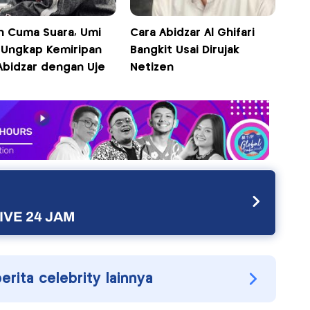
n Cuma Suara, Umi
Cara Abidzar Al Ghifari
k Ungkap Kemiripan
Bangkit Usai Dirujak
 Abidzar dengan Uje
Netizen
IVE 24 JAM
berita celebrity lainnya