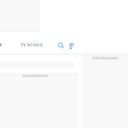
K
TV SCOOP
LIRIK
K-POP
IND
Advertisement
Advertisement