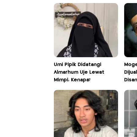
Umi Pipik Didatangi
Moge
Almarhum Uje Lewat
Dijua
Mimpi, Kenapa?
Disa