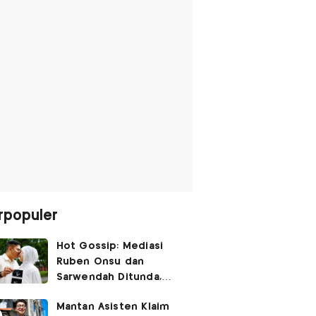
rpopuler
Hot Gossip: Mediasi
Ruben Onsu dan
Sarwendah Ditunda,
Irish Bella Hamil Anak
Mantan Asisten Klaim
Ketiga