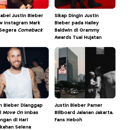
abel Justin Bieber
Sikap Dingin Justin
ow Instagram Mark
Bieber pada Hailey
 Segera
Comeback
Baldwin di Grammy
Awards Tuai Hujatan
in Bieber Dianggap
Justin Bieber Pamer
l
Move On
Imbas
Billboard Jalanan Jakarta,
ngan di Hari
Fans Heboh
ikahan Selena