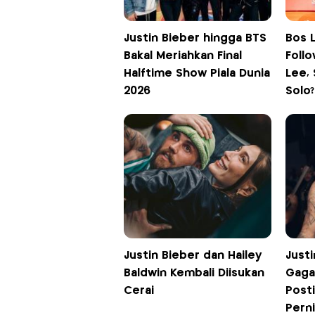
Justin Bieber hingga BTS
Bos L
Bakal Meriahkan Final
Foll
Halftime Show Piala Dunia
Lee,
2026
Solo?
Justin Bieber dan Hailey
Just
Baldwin Kembali Diisukan
Gaga
Cerai
Posti
Pern