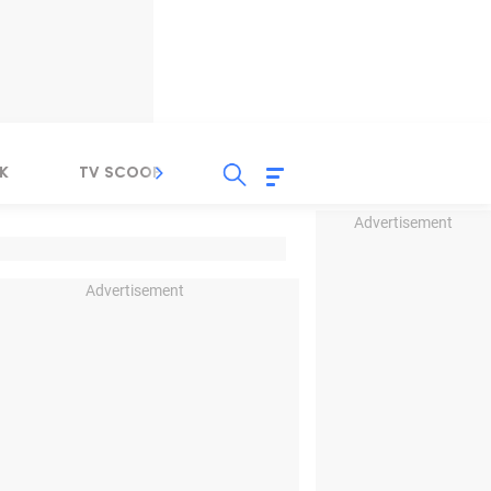
K
TV SCOOP
LIRIK
K-POP
IND
Advertisement
Advertisement