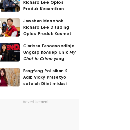
Richard Lee Oplos
Produk Kecantikan
hingga Transfer Uang
Jawaban Menohok
ke Ani-Ani
Richard Lee Dituding
Oplos Produk Kosmetik
hingga Punya Ani-Ani
Clarissa Tanoesoedibjo
Ungkap Konsep Unik
My
Chef in Crime
yang
Beda dari Series Crime
Fangfang Polisikan 2
Lain
Adik Vicky Prasetyo
setelah Diintimidasi
Lewat Medsos
Advertisement