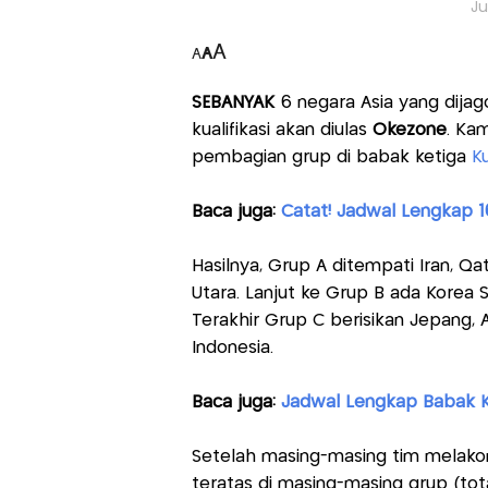
Ju
A
A
A
SEBANYAK
6 negara Asia yang dijag
kualifikasi akan diulas
Okezone
. Kam
pembagian grup di babak ketiga
Ku
Baca juga:
Catat! Jadwal Lengkap 1
Hasilnya, Grup A ditempati Iran, Qat
Utara. Lanjut ke Grup B ada Korea S
Terakhir Grup C berisikan Jepang, A
Indonesia.
Baca juga:
Jadwal Lengkap Babak Ket
Setelah masing-masing tim melakon
teratas di masing-masing grup (tota