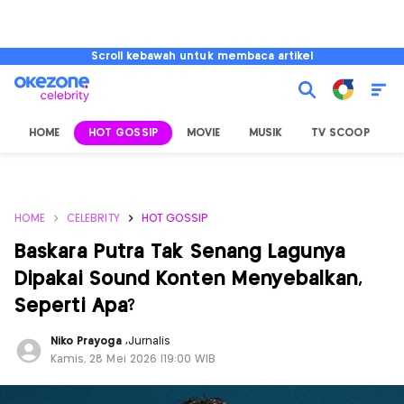
Scroll kebawah untuk membaca artikel
HOME
HOT GOSSIP
MOVIE
MUSIK
TV SCOOP
L
HOME
CELEBRITY
HOT GOSSIP
Baskara Putra Tak Senang Lagunya
Dipakai Sound Konten Menyebalkan,
Seperti Apa?
Niko Prayoga
,
Jurnalis
Kamis, 28 Mei 2026 |19:00 WIB