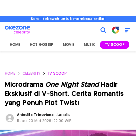
Scroll kebawah untuk membaca artikel
HOME
HOT GOSSIP
MOVIE
MUSIK
TV SCOOP
L
HOME
CELEBRITY
TV SCOOP
Microdrama
One Night Stand
Hadir
Eksklusif di V+Short, Cerita Romantis
yang Penuh Plot Twist!
Anindita Trinoviana
,
Jurnalis
Rabu, 20 Mei 2026 |22:00 WIB