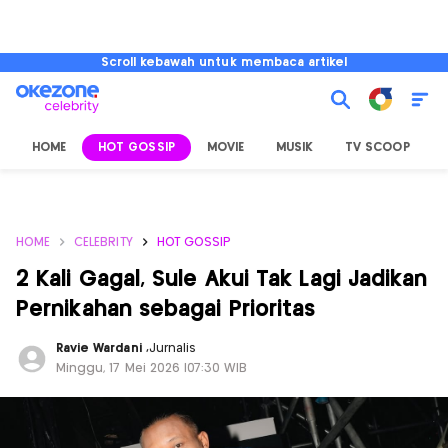
Scroll kebawah untuk membaca artikel
HOME
HOT GOSSIP
MOVIE
MUSIK
TV SCOOP
L
HOME
CELEBRITY
HOT GOSSIP
2 Kali Gagal, Sule Akui Tak Lagi Jadikan
Pernikahan sebagai Prioritas
Ravie Wardani
,
Jurnalis
Minggu, 17 Mei 2026 |07:30 WIB