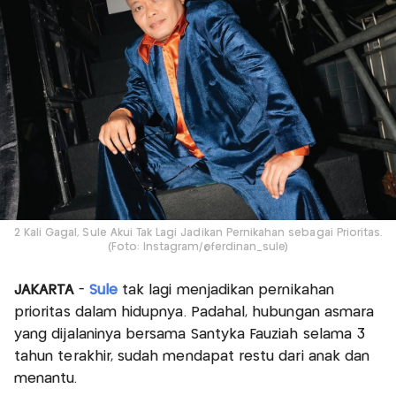
2 Kali Gagal, Sule Akui Tak Lagi Jadikan Pernikahan sebagai Prioritas.
(Foto: Instagram/@ferdinan_sule)
JAKARTA
-
Sule
tak lagi menjadikan pernikahan
prioritas dalam hidupnya. Padahal, hubungan asmara
yang dijalaninya bersama Santyka Fauziah selama 3
tahun terakhir, sudah mendapat restu dari anak dan
menantu.