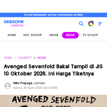
Scroll kebawah untuk membaca artikel
HOME
HOT GOSSIP
MOVIE
MUSIK
TV SCOOP
L
HOME
CELEBRITY
MUSIK
Avenged Sevenfold Bakal Tampil di JIS
10 Oktober 2026, Ini Harga Tiketnya
Niko Prayoga
,
Jurnalis
Kamis, 16 April 2026 |20:01 WIB