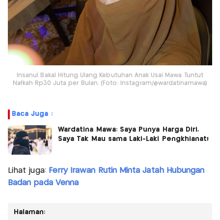
Insanul Bakal Hitung Ulang Kebutuhan Anak Usai Mawa Tuntut
Nafkah Rp30 Juta per Bulan. (Foto: Instagram/@wardatinamawa)
Baca Juga :
Wardatina Mawa: Saya Punya Harga Diri,
Saya Tak Mau sama Laki-Laki Pengkhianat!
Lihat juga:
Ferry Irawan Rutin Minta Jatah Hubungan
Badan pada Venna
Halaman: