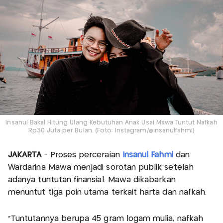
Insanul Bakal Hitung Ulang Kebutuhan Anak Usai Mawa Tuntut Nafkah
Rp30 Juta per Bulan. (Foto: Instagram/@insanulfahmi)
JAKARTA
- Proses perceraian
Insanul Fahmi
dan
Wardarina Mawa menjadi sorotan publik setelah
adanya tuntutan finansial. Mawa dikabarkan
menuntut tiga poin utama terkait harta dan nafkah.
“Tuntutannya berupa 45 gram logam mulia, nafkah