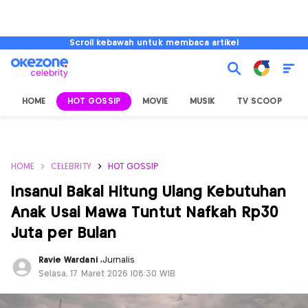
Scroll kebawah untuk membaca artikel
HOME
HOT GOSSIP
MOVIE
MUSIK
TV SCOOP
L
HOME
CELEBRITY
HOT GOSSIP
Insanul Bakal Hitung Ulang Kebutuhan
Anak Usai Mawa Tuntut Nafkah Rp30
Juta per Bulan
Ravie Wardani
,
Jurnalis
Selasa, 17 Maret 2026 |08:30 WIB