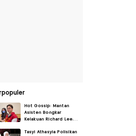
rpopuler
Hot Gossip: Mantan
Asisten Bongkar
Kelakuan Richard Lee,
Fangfang Polisikan Adik
Tasyi Athasyia Polisikan
Vicky Prasetyo