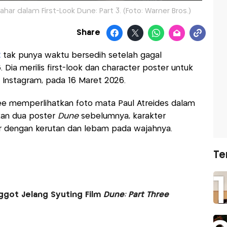
r dalam First-Look Dune: Part 3. (Foto: Warner Bros.)
Share
t
tak punya waktu bersedih setelah gagal
ia merilis first-look dan character poster untuk
t Instagram, pada 16 Maret 2026.
e memperlihatkan foto mata Paul Atreides dalam
kan dua poster
Dune
sebelumnya, karakter
asar dengan kerutan dan lebam pada wajahnya.
Te
got Jelang Syuting Film
Dune: Part Three