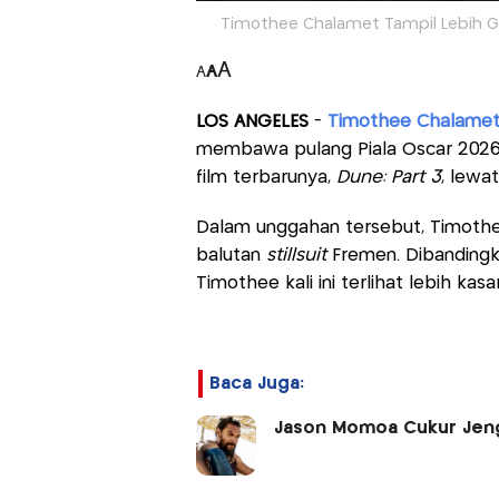
Timothee Chalamet Tampil Lebih Gaha
A
A
A
LOS ANGELES
-
Timothee Chalame
membawa pulang Piala Oscar 2026. D
film terbarunya,
Dune: Part 3
, lewa
Dalam unggahan tersebut, Timothe
balutan
stillsuit
Fremen. Dibanding
Timothee kali ini terlihat lebih k
Baca Juga:
Jason Momoa Cukur Jeng