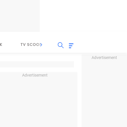
K
TV SCOOP
LIRIK
K-POP
IND
Advertisement
Advertisement