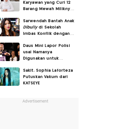
Karyawan yang Curi 12
Barang Mewah Miliknya
Senilai Rp570 Juta
Sarwendah Bantah Anak
Dibully
di Sekolah
Imbas Konflik dengan
Ruben Onsu
Daus Mini Lapor Polisi
usai Namanya
Digunakan untuk
Menyebarkan Konten
Sakit, Sophia Laforteza
SARA
Putuskan Vakum dari
KATSEYE
Advertisement