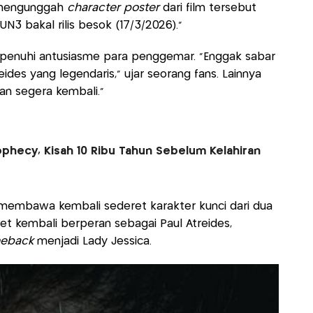
i mengunggah
character poster
dari film tersebut
UN3 bakal rilis besok (17/3/2026).”
ipenuhi antusiasme para penggemar. “Enggak sabar
des yang legendaris,” ujar seorang fans. Lainnya
kan segera kembali.”
ophecy, Kisah 10 Ribu Tahun Sebelum Kelahiran
membawa kembali sederet karakter kunci dari dua
t kembali berperan sebagai Paul Atreides,
eback
menjadi Lady Jessica.