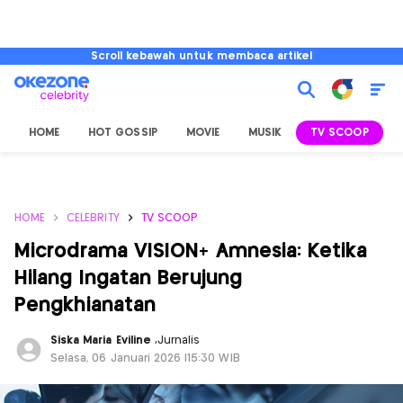
Scroll kebawah untuk membaca artikel
HOME
HOT GOSSIP
MOVIE
MUSIK
TV SCOOP
L
HOME
CELEBRITY
TV SCOOP
Microdrama VISION+ Amnesia: Ketika
Hilang Ingatan Berujung
Pengkhianatan
Siska Maria Eviline
,
Jurnalis
Selasa, 06 Januari 2026 |15:30 WIB