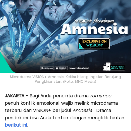
Microdrama VISION+ Amnesia: Ketika Hilang Ingatan Berujung
Pengkhianatan. (Foto: MNC Media)
JAKARTA
- Bagi Anda pencinta drama
romance
penuh konflik emosional wajib melirik microdrama
terbaru dari VISION+ berjudul
Amnesia
. Drama
pendek ini bisa Anda tonton dengan mengklik tautan
berikut ini
.