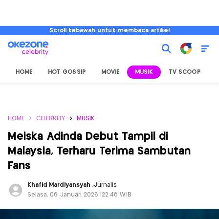
Scroll kebawah untuk membaca artikel
HOME
HOT GOSSIP
MOVIE
MUSIK
TV SCOOP
L
HOME
CELEBRITY
MUSIK
Meiska Adinda Debut Tampil di
Malaysia, Terharu Terima Sambutan
Fans
Khafid Mardiyansyah
,
Jurnalis
Selasa, 06 Januari 2026 |22:48 WIB