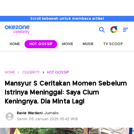
Scroll kebawah untuk membaca artikel
HOME
HOT GOSSIP
MOVIE
MUSIK
TV SCOOP
L
HOME
CELEBRITY
HOT GOSSIP
Mansyur S Ceritakan Momen Sebelum
Istrinya Meninggal: Saya Cium
Keningnya, Dia Minta Lagi
Ravie Wardani
,
Jurnalis
Senin, 05 Januari 2026 |15:42 WIB