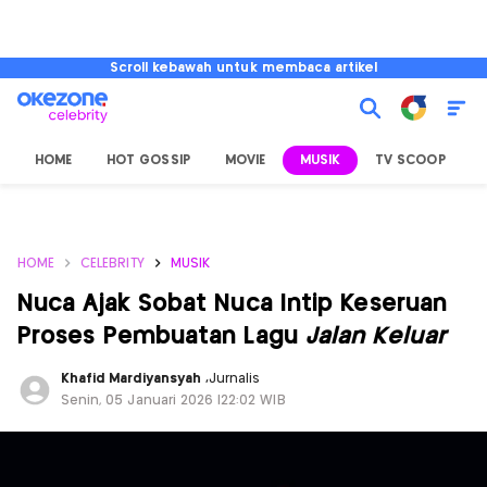
Scroll kebawah untuk membaca artikel
HOME
HOT GOSSIP
MOVIE
MUSIK
TV SCOOP
L
HOME
CELEBRITY
MUSIK
Nuca Ajak Sobat Nuca Intip Keseruan
Proses Pembuatan Lagu
Jalan Keluar
Khafid Mardiyansyah
,
Jurnalis
Senin, 05 Januari 2026 |22:02 WIB