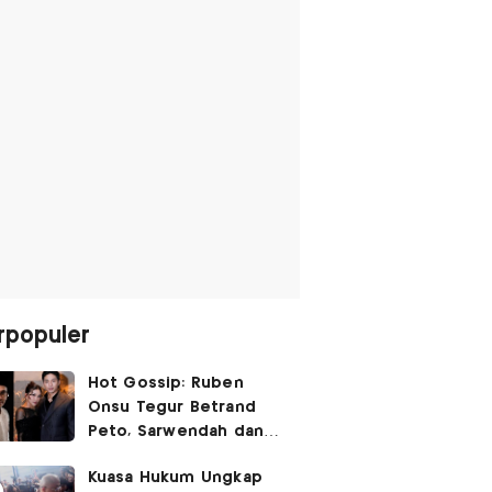
rpopuler
Hot Gossip: Ruben
Onsu Tegur Betrand
Peto, Sarwendah dan
Gio Tak Lagi Umbar
Kuasa Hukum Ungkap
Kemesraan