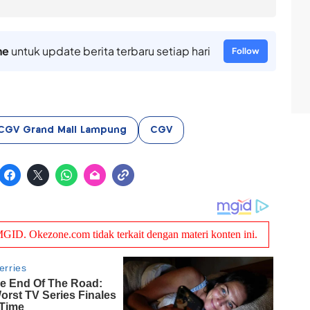
ne
untuk update berita terbaru setiap hari
Follow
CGV Grand Mall Lampung
CGV