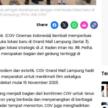
as jaringan bioskopnya dengan membuka lokasi baru di
ll Lampung. (Foto: dok CGV)
Share
bk. (CGV Cinemas Indonesia) kembali memperluas
a lokasi baru di Grand Mall Lampung (lantai 3),
 lokasi strategis di Jl. Raden Intan No. 88, Pelita,
 merupakan bagian dari gedung tertinggi di
dern dan estetik, CGV Grand Mall Lampung hadir
Te
i masyarakat untuk menikmati film sekaligus
rdekat mulai 15 November 2025.
g menjadi bagian dari komitmen CGV untuk terus
on yang berbeda dan menyenangkan di berbagai
ekadar tempat menonton, CGV juga menghadirkan