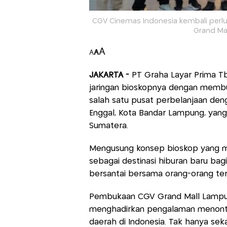
CGV Cinemas Indonesia kembali perlu
Grand Ma
A
A
A
JAKARTA -
PT Graha Layar Prima T
jaringan bioskopnya dengan membuk
salah satu pusat perbelanjaan dengan
Enggal, Kota Bandar Lampung, yang
Sumatera.
Mengusung konsep bioskop yang mo
sebagai destinasi hiburan baru bag
bersantai bersama orang-orang te
Pembukaan CGV Grand Mall Lampun
menghadirkan pengalaman menont
daerah di Indonesia. Tak hanya s