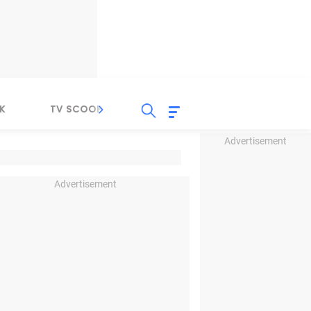
K
TV SCOOP
LIRIK
K-POP
IND
Advertisement
Advertisement