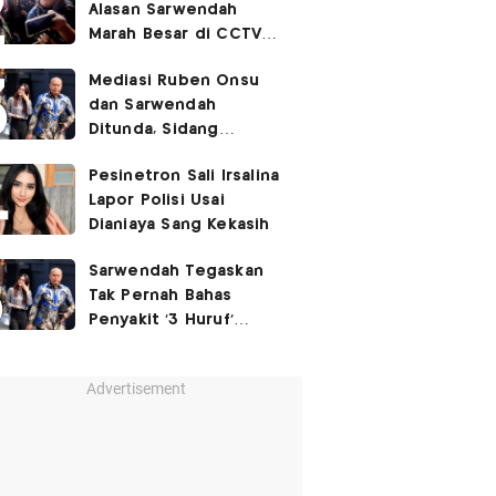
Alasan Sarwendah
Marah Besar di CCTV
yang Viral, Buntut
Mediasi Ruben Onsu
Kecewa Mendalam
dan Sarwendah
Ditunda, Sidang
Berlanjut Minggu Depan
Pesinetron Sali Irsalina
Lapor Polisi Usai
Dianiaya Sang Kekasih
Sarwendah Tegaskan
Tak Pernah Bahas
Penyakit '3 Huruf'
Ruben Onsu
Advertisement