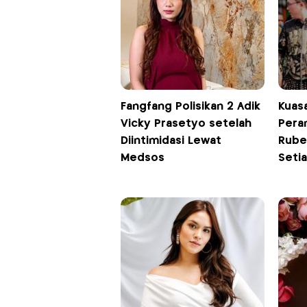
Fangfang Polisikan 2 Adik
Kuas
Vicky Prasetyo setelah
Pera
Diintimidasi Lewat
Ruben
Medsos
Seti