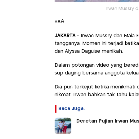
Irwan Mussry da
A
A
A
JAKARTA
- Irwan Mussry dan Maia 
tangganya. Momen ini terjadi ketik
dan Alyssa Daguise menikah.
Dalam potongan video yang beredar
sup daging bersama anggota keluar
Dia pun terkejut ketika menikmati 
nikmat. Irwan bahkan tak tahu kal
Baca Juga:
Deretan Pujian Irwan Mus