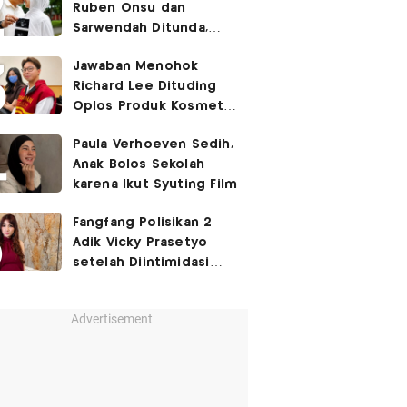
Ruben Onsu dan
Sarwendah Ditunda,
Irish Bella Hamil Anak
Jawaban Menohok
Ketiga
Richard Lee Dituding
Oplos Produk Kosmetik
hingga Punya Ani-Ani
Paula Verhoeven Sedih,
Anak Bolos Sekolah
karena Ikut Syuting Film
Fangfang Polisikan 2
Adik Vicky Prasetyo
setelah Diintimidasi
Lewat Medsos
Advertisement