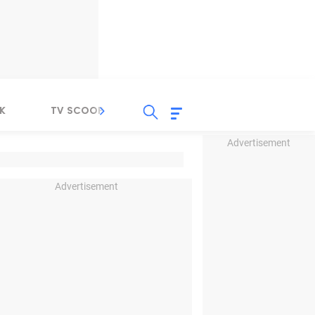
K
TV SCOOP
LIRIK
K-POP
IND
Advertisement
Advertisement