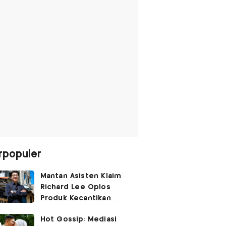
rpopuler
Mantan Asisten Klaim
Richard Lee Oplos
Produk Kecantikan
hingga Transfer Uang
Hot Gossip: Mediasi
ke Ani-Ani