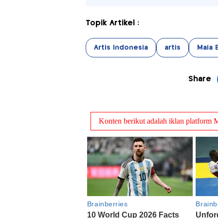
Topik Artikel :
Artis Indonesia
artis
Maia 
Share