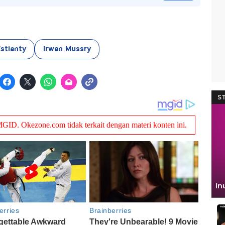
Estianty
Irwan Mussry