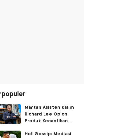
rpopuler
Mantan Asisten Klaim
Richard Lee Oplos
Produk Kecantikan
hingga Transfer Uang
Hot Gossip: Mediasi
ke Ani-Ani