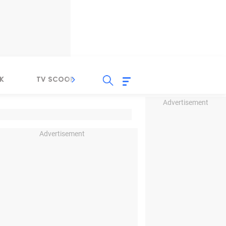
K
TV SCOOP
LIRIK
K-POP
IND
Advertisement
Advertisement