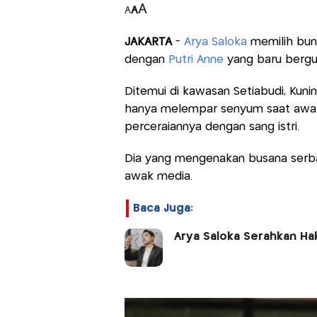
A
A
A
JAKARTA
-
Arya Saloka
memilih bun
dengan
Putri Anne
yang baru bergul
Ditemui di kawasan Setiabudi, Kuni
hanya melempar senyum saat awak
perceraiannya dengan sang istri.
Dia yang mengenakan busana serba
awak media.
Baca Juga:
Arya Saloka Serahkan Hak