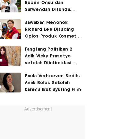
Ruben Onsu dan
Sarwendah Ditunda,
Irish Bella Hamil Anak
Jawaban Menohok
Ketiga
Richard Lee Dituding
Oplos Produk Kosmetik
hingga Punya Ani-Ani
Fangfang Polisikan 2
Adik Vicky Prasetyo
setelah Diintimidasi
Lewat Medsos
Paula Verhoeven Sedih,
Anak Bolos Sekolah
karena Ikut Syuting Film
Advertisement