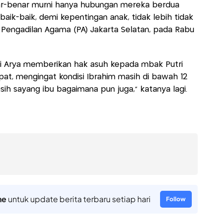
benar-benar murni hanya hubungan mereka berdua
baik-baik, demi kepentingan anak, tidak lebih tidak
di Pengadilan Agama (PA) Jakarta Selatan, pada Rabu
di Arya memberikan hak asuh kepada mbak Putri
pat, mengingat kondisi Ibrahim masih di bawah 12
ih sayang ibu bagaimana pun juga," katanya lagi.
ne
untuk update berita terbaru setiap hari
Follow