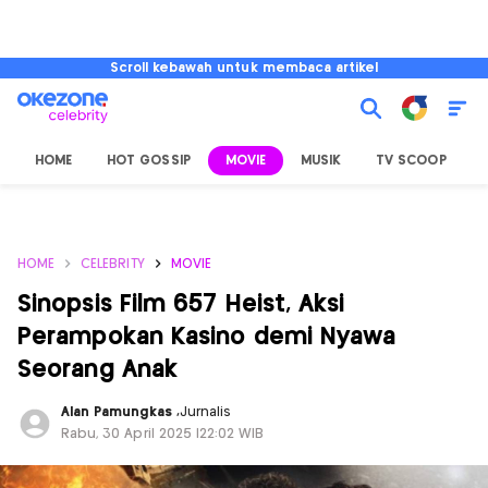
Scroll kebawah untuk membaca artikel
HOME
HOT GOSSIP
MOVIE
MUSIK
TV SCOOP
L
HOME
CELEBRITY
MOVIE
Sinopsis Film 657 Heist, Aksi
Perampokan Kasino demi Nyawa
Seorang Anak
Alan Pamungkas
,
Jurnalis
Rabu, 30 April 2025 |22:02 WIB