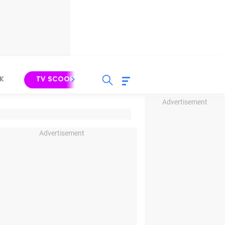
K
TV SCOOP
LIRIK
K-POP
IND
Advertisement
Advertisement