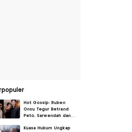
rpopuler
Hot Gossip: Ruben
Onsu Tegur Betrand
Peto, Sarwendah dan
Gio Tak Lagi Umbar
Kuasa Hukum Ungkap
Kemesraan