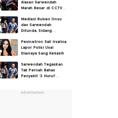
Alasan Sarwendah
Marah Besar di CCTV
yang Viral, Buntut
Mediasi Ruben Onsu
Kecewa Mendalam
dan Sarwendah
Ditunda, Sidang
Berlanjut Minggu Depan
Pesinetron Sali Irsalina
Lapor Polisi Usai
Dianiaya Sang Kekasih
Sarwendah Tegaskan
Tak Pernah Bahas
Penyakit '3 Huruf'
Ruben Onsu
Advertisement