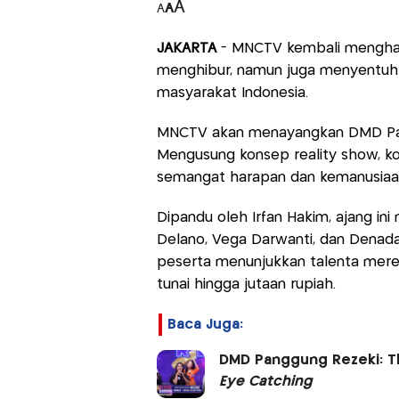
A
A
A
JAKARTA
- MNCTV kembali menghad
menghibur, namun juga menyentuh 
masyarakat Indonesia.
MNCTV akan menayangkan DMD Pang
Mengusung konsep reality show, ko
semangat harapan dan kemanusiaa
Dipandu oleh Irfan Hakim, ajang ini 
Delano, Vega Darwanti, dan Denada s
peserta menunjukkan talenta mere
tunai hingga jutaan rupiah.
Baca Juga:
DMD Panggung Rezeki: Th
Eye Catching