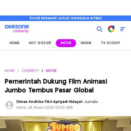
Scroll kebawah untuk membaca artikel
HOME
HOT GOSSIP
MOVIE
MUSIK
TV SCOOP
L
HOME
CELEBRITY
MOVIE
Pemerintah Dukung Film Animasi
Jumbo Tembus Pasar Global
Dimas Andhika Fikri-Apriyadi Hidayat
,
Jurnalis
Senin, 24 Maret 2025 |15:03 WIB