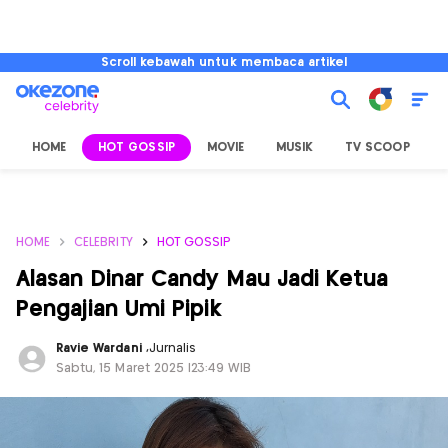
Scroll kebawah untuk membaca artikel
HOME
HOT GOSSIP
MOVIE
MUSIK
TV SCOOP
L
HOME
CELEBRITY
HOT GOSSIP
Alasan Dinar Candy Mau Jadi Ketua
Pengajian Umi Pipik
Ravie Wardani
,
Jurnalis
Sabtu, 15 Maret 2025 |23:49 WIB