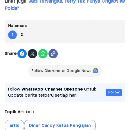
Lihat juga:
Jadi Tersangka, Ferry Tak Punya Ongkos ke
Polda?
Halaman:
1
2
Share
Follow Okezone di Google News
Follow
WhatsApp Channel Okezone
untuk
Follow
update berita terbaru setiap hari
Topik Artikel :
artis
Dinar Candy Ketua Pengajian