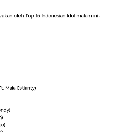
wakan oleh Top 15 Indonesian Idol malam ini :
. Maia Estianty)
endy)
n)
to)