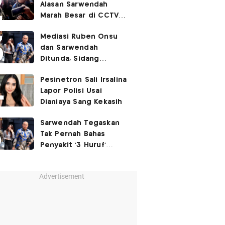
Alasan Sarwendah
Marah Besar di CCTV
yang Viral, Buntut
Mediasi Ruben Onsu
Kecewa Mendalam
dan Sarwendah
Ditunda, Sidang
Berlanjut Minggu Depan
Pesinetron Sali Irsalina
Lapor Polisi Usai
Dianiaya Sang Kekasih
Sarwendah Tegaskan
Tak Pernah Bahas
Penyakit '3 Huruf'
Ruben Onsu
Advertisement