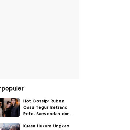
rpopuler
Hot Gossip: Ruben
Onsu Tegur Betrand
Peto, Sarwendah dan
Gio Tak Lagi Umbar
Kuasa Hukum Ungkap
Kemesraan