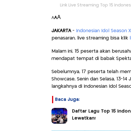
Link Live Streaming Top 15 Indonesia
A
A
A
JAKARTA
-
Indonesian Idol Season XI
penasaran, live streaming bisa klik
Malam ini, 15 peserta akan berusa
mendapat tempat di babak Spektak
Sebelumnya, 17 peserta telah memb
Showcase, Senin dan Selasa, 13-14 
langkahnya di Indonesian Idol Seaso
Baca Juga:
Daftar Lagu Top 15 Indone
Lewatkan!