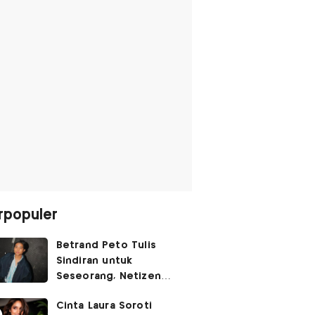
rpopuler
Betrand Peto Tulis
Sindiran untuk
Seseorang, Netizen
Soroti Gaya Bahasanya
Cinta Laura Soroti
yang Bukan 'Gen Z