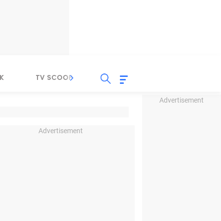
K
TV SCOOP
LIRIK
K-POP
IND
Advertisement
Advertisement