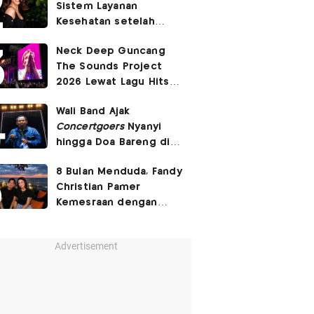
Sistem Layanan
Banget'
Kesehatan setelah
Pasien BPJS Curhat
Neck Deep Guncang
Ditelantarkan
The Sounds Project
2026 Lewat Lagu Hits
December
hingga
In
Wali Band Ajak
Bloom
Concertgoers
Nyanyi
hingga Doa Bareng di
The Sounds Project
8 Bulan Menduda, Fandy
2026
Christian Pamer
Kemesraan dengan
Pacar Baru
Advertisement