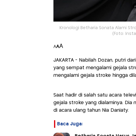
Kronologi Betharia Sonata Alami Str
(Foto: Inst
A
A
A
JAKARTA - Nabilah Dozan, putri dar
yang sempat mengalami gejala stro
mengalami gejala stroke hingga dil
Saat hadir di salah satu acara te
gejala stroke yang dialaminya. Dia
di acara ulang tahun Nia Daniaty.
Baca Juga: