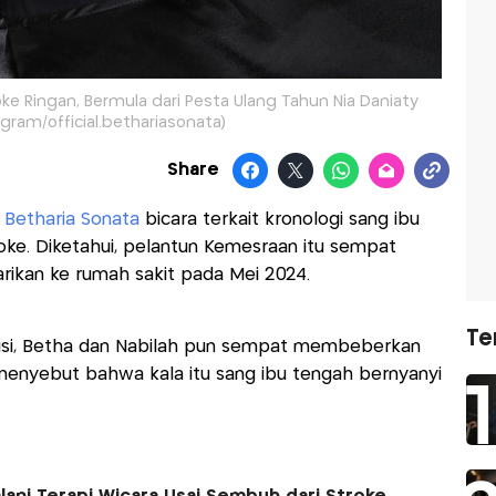
oke Ringan, Bermula dari Pesta Ulang Tahun Nia Daniaty
agram/official.bethariasonata)
Share
i
Betharia Sonata
bicara terkait kronologi sang ibu
ke. Diketahui, pelantun Kemesraan itu sempat
arikan ke rumah sakit pada Mei 2024.
Te
levisi, Betha dan Nabilah pun sempat membeberkan
 menyebut bahwa kala itu sang ibu tengah bernyanyi