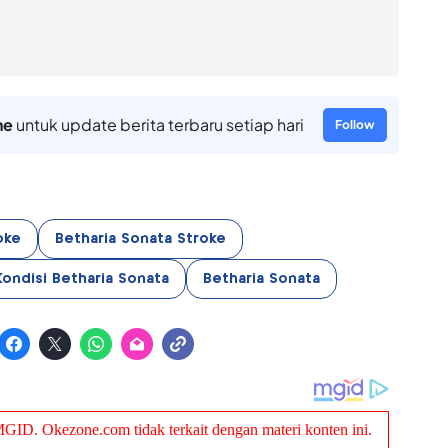
ne
untuk update berita terbaru setiap hari
Follow
oke
Betharia Sonata Stroke
Kondisi Betharia Sonata
Betharia Sonata