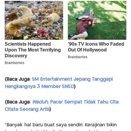
(Baca Juga:
SM Entertainment Jepang Tanggapi
Hengkangnya 3 Member SNSD
)
(Baca Juga:
Waduh
, Pacar Sempat Tidak Tahu Cita
Citata Seorang Artis
)
"Banyak hal baru buat saya sendiri. Kerajinan bikin