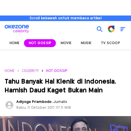
Scroll kebawah untuk membaca artikel
HOME
HOT GOSSIP
MOVIE
MUSIK
TV SCOOP
L
HOME
CELEBRITY
HOT GOSSIP
Tahu Banyak Hal Klenik di Indonesia,
Hamish Daud Kaget Bukan Main
Adiyoga Priambodo
,
Jurnalis
Rabu, 11 Oktober 2017 |17:11 WIB