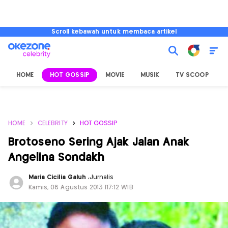
Scroll kebawah untuk membaca artikel
HOME
HOT GOSSIP
MOVIE
MUSIK
TV SCOOP
L
HOME
CELEBRITY
HOT GOSSIP
Brotoseno Sering Ajak Jalan Anak
Angelina Sondakh
Maria Cicilia Galuh
,
Jurnalis
Kamis, 08 Agustus 2013 |17:12 WIB