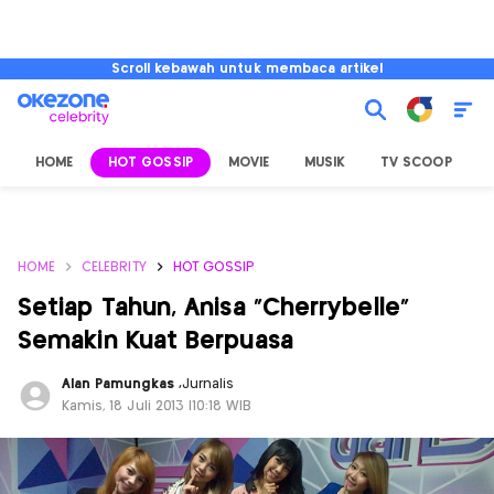
Scroll kebawah untuk membaca artikel
HOME
HOT GOSSIP
MOVIE
MUSIK
TV SCOOP
L
HOME
CELEBRITY
HOT GOSSIP
Setiap Tahun, Anisa "Cherrybelle"
Semakin Kuat Berpuasa
Alan Pamungkas
,
Jurnalis
Kamis, 18 Juli 2013 |10:18 WIB