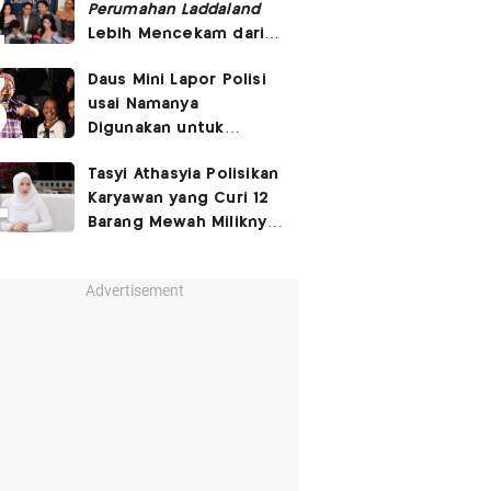
Perumahan Laddaland
Lebih Mencekam dari
Versi Thailand
Daus Mini Lapor Polisi
usai Namanya
Digunakan untuk
Menyebarkan Konten
Tasyi Athasyia Polisikan
SARA
Karyawan yang Curi 12
Barang Mewah Miliknya
Senilai Rp570 Juta
Advertisement