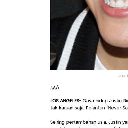
Justi
A
A
A
LOS ANGELES-
Gaya hidup Justin B
tak karuan saja. Pelantun "Never S
Seiring pertambahan usia, Justin y