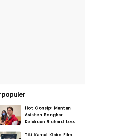
rpopuler
Hot Gossip: Mantan
Asisten Bongkar
Kelakuan Richard Lee,
Fangfang Polisikan Adik
Titi Kamal Klaim Film
Vicky Prasetyo