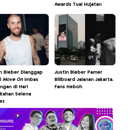
Awards Tuai Hujatan
in Bieber Dianggap
Justin Bieber Pamer
l
Move On
Imbas
Billboard Jalanan Jakarta,
ngan di Hari
Fans Heboh
ikahan Selena
ez