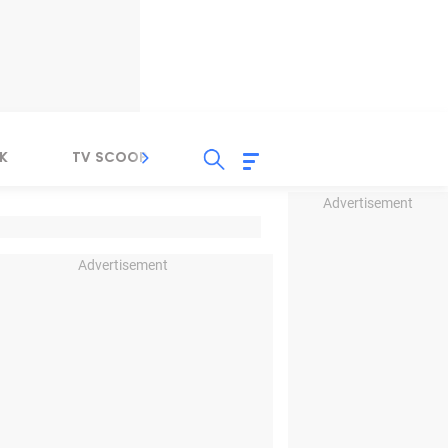
K
TV SCOOP
LIRIK
K-POP
IND
Advertisement
Advertisement