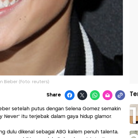
n Bieber (Foto: reuters)
Te
Share
ieber setelah putus dengan Selena Gomez semakin
ay Never" itu terjebak dalam gaya hidup glamor.
ang dulu dikenal sebagai ABG kalem penuh talenta,