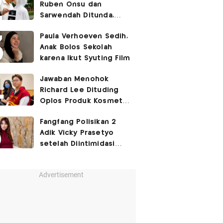
Ruben Onsu dan
Sarwendah Ditunda,
Irish Bella Hamil Anak
Paula Verhoeven Sedih,
Ketiga
Anak Bolos Sekolah
karena Ikut Syuting Film
Jawaban Menohok
Richard Lee Dituding
Oplos Produk Kosmetik
hingga Punya Ani-Ani
Fangfang Polisikan 2
Adik Vicky Prasetyo
setelah Diintimidasi
Lewat Medsos
Advertisement