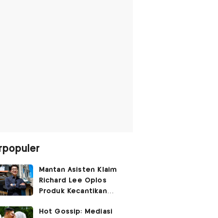
rpopuler
Mantan Asisten Klaim
Richard Lee Oplos
Produk Kecantikan
hingga Transfer Uang
Hot Gossip: Mediasi
ke Ani-Ani