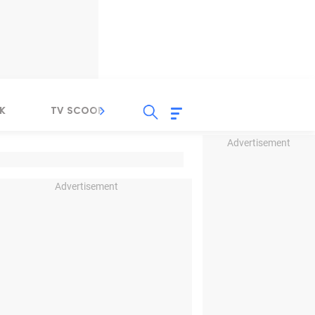
K
TV SCOOP
LIRIK
K-POP
IND
Advertisement
Advertisement