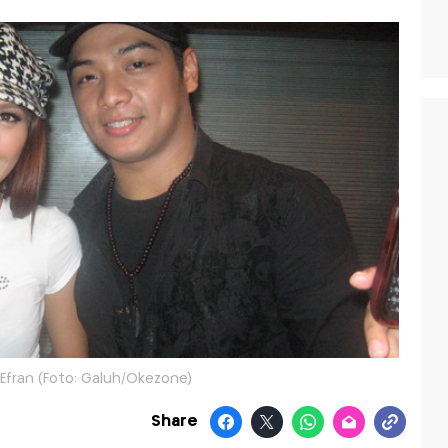
Efran (Foto: Galuh/Okezone)
Share