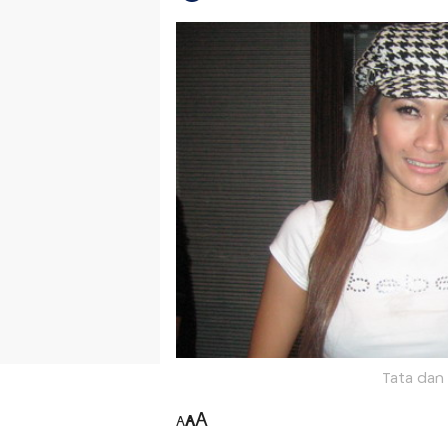
Tata dan 
A
A
A