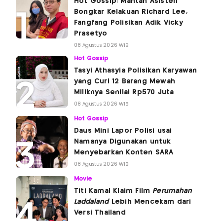
Hot Gossip: Mantan Asisten
Bongkar Kelakuan Richard Lee,
Fangfang Polisikan Adik Vicky
Prasetyo
08 Agustus 2026 WIB
Hot Gossip
Tasyi Athasyia Polisikan Karyawan
yang Curi 12 Barang Mewah
Miliknya Senilai Rp570 Juta
08 Agustus 2026 WIB
Hot Gossip
Daus Mini Lapor Polisi usai
Namanya Digunakan untuk
Menyebarkan Konten SARA
08 Agustus 2026 WIB
Movie
Titi Kamal Klaim Film
Perumahan
Laddaland
Lebih Mencekam dari
Versi Thailand