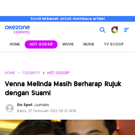
Scroll kebawah untuk membaca artikel
HOME
HOT GOSSIP
MOVIE
MUSIK
TV SCOOP
L
HOME
CELEBRITY
HOT GOSSIP
Venna Melinda Masih Berharap Rujuk
dengan Suami
Go Spot
,
Jurnalis
Rabu, 27 Februari 2013 |18:13 WIB