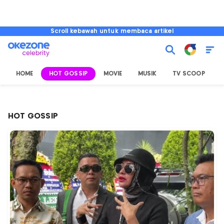
Scroll kebawah untuk membaca artikel
HOME
HOT GOSSIP
MOVIE
MUSIK
TV SCOOP
L
HOT GOSSIP